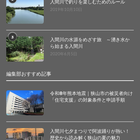
入間川で釣りを楽しむためのルール
2019年10月10日
3
入間川の水源をめざす旅 ～湧き水か
ら始まる入間川
2020年6月5日
編集部おすすめ記事
令和8年熊本地震｜狭山市の被災者向け
「住宅支援」の対象条件と申請手順
入間川七夕まつりで阿波踊りが熱い！
歴史から読み解く狭山の夏の魅力