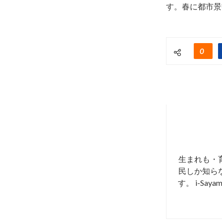
す。春に都市景
0
生まれも・
民しか知らな
す。 i-S