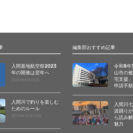
事
編集部おすすめ記事
入間基地航空祭2023
令和8年
年の開催は翌年へ
山市の
宅支援
2023年8月22日
申請手
入間川で釣りを楽しむ
入間川
ためのルール
波踊り
2019年10月10日
ら読み
魅力