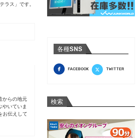
テラス」です。
各種SNS
FACEBOOK
TWITTER
昔からの地元
検索
つぶやいていま
報をお伝えして