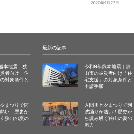
2020年4月27日
最新の記事
熊本地震｜狭
令和8年熊本地震｜狭
被災者向け「住
山市の被災者向け「住
」の対象条件と
宅支援」の対象条件と
順
申請手順
七夕まつりで阿
入間川七夕まつりで阿
が熱い！歴史か
波踊りが熱い！歴史か
解く狭山の夏の
ら読み解く狭山の夏の
魅力