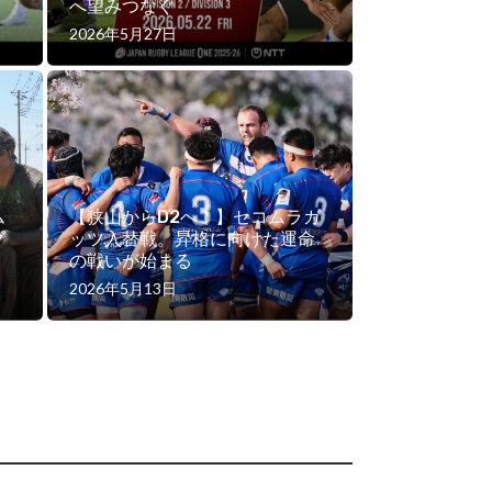
へ望みつなぐ
2026年5月27日
ム
【狭山からD2へ！】セコムラガ
グ
ッツ入替戦。昇格に向けた運命
の戦いが始まる
2026年5月13日