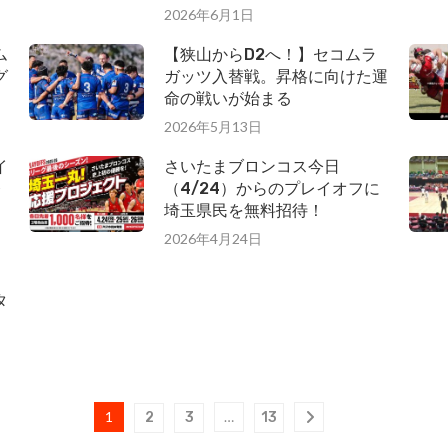
2026年6月1日
ム
【狭山からD2へ！】セコムラ
グ
ガッツ入替戦。昇格に向けた運
命の戦いが始まる
2026年5月13日
イ
さいたまブロンコス今日
レ
（4/24）からのプレイオフに
埼玉県民を無料招待！
2026年4月24日
タ
1
…
2
3
13