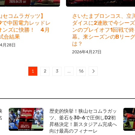
山セコムラガッツ】
さいたまブロンコス、立
29で中国電力レッドレ
ダイスに2連敗で今シーズ
オンズに快勝！ 4月
ンのプレイオフ1回戦で終
日試合結果
幕。来シーズンのBリー
は？
年4月28日
2026年4月27日
1
…
2
3
16
狭
歴史的快挙！狭山セコムラガッ
名
ツ、釜石を30-6で圧倒しD2初
昇格決定！新スタジアム完成へ
向け最高のフィナーレ