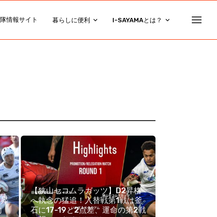
隊情報サイト
暮らしに便利
I-SAYAMAとは？
ッ
【狭山セコムラガッツ】D2昇格
初昇
へ執念の猛追！入替戦第1戦は釜
向
石に17-19と2点差、運命の第2戦