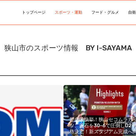
トップページ
スポーツ・運動
フード・グルメ
自衛
狭山市のスポーツ情報 BY I-SAYAMA
歴史的快挙！狭山セコムラガ
ツ、釜石を30-6で圧倒しD2
格決定！新スタジアム完成へ