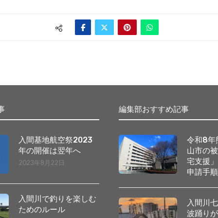
事
編集部おすすめ記事
入間基地航空祭2023
令和8年
年の開催は翌年へ
山市の
宅支援
2023年8月22日
申請手
入間川で釣りを楽しむ
入間川
ためのルール
波踊り