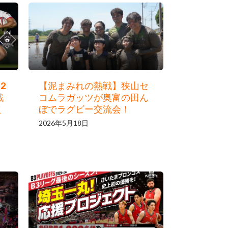
2
【泥まみれの熱戦】狭山セ
戦
コムラガッツが奥富の田ん
点
ぼでラグビー交流会！
2026年5月18日