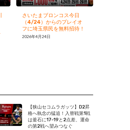
川
さいたまブロンコス今日
（4/24）からのプレイオ
フに埼玉県民を無料招待！
グ
2026年4月24日
【狭山セコムラガッツ】D2昇
格へ執念の猛追！入替戦第1戦
は釜石に17-19と2点差、運命
の第2戦へ望みつなぐ