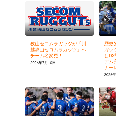
狭山セコムラガッツが「川
歴史
越狭山セコムラガッツ」へ
ガッ
チーム名変更！
しD
アム
2026年7月10日
ナー
2026