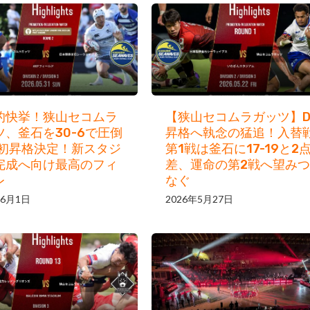
的快挙！狭山セコムラ
【狭山セコムラガッツ】D
ツ、釜石を30-6で圧倒
昇格へ執念の猛追！入替
2初昇格決定！新スタジ
第1戦は釜石に17-19と2
完成へ向け最高のフィ
差、運命の第2戦へ望みつ
レ
なぐ
年6月1日
2026年5月27日