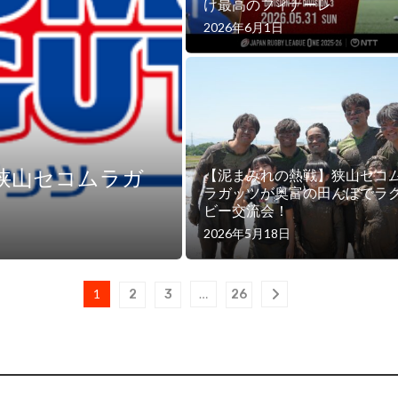
け最高のフィナーレ
2026年6月1日
狭山セコムラガ
【泥まみれの熱戦】狭山セコ
ラガッツが奥富の田んぼでラ
ビー交流会！
2026年5月18日
1
…
2
3
26