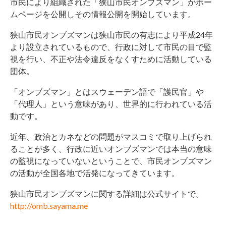
市民により組織された「狭山市民オンブズマン」がホー
ムページを公開しその情報公開を開始しています。
狭山市民オンブズマンは狭山市民の有志により平成24年
より設立されているもので、行政に対して市民の目で監
視を行い、不正や法令違反をなくすために活動している
団体。
「オンブズマン」とはスウェーデン語で「護民官」や
「代理人」という意味があり、世界的に行われている活
動です。
近年、政治とカネなどの問題がマスコミで取り上げられ
ることが多く、行政に近いオンブズマンでは本当の意味
の監視になっていないということで、市民オンブズマン
の活動が全国各地で活発になってきています。
狭山市民オンブズマンに関する詳細は公式サイトで。
http://omb.sayama.me