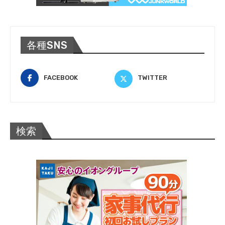
各種SNS
FACEBOOK
TWITTER
検索