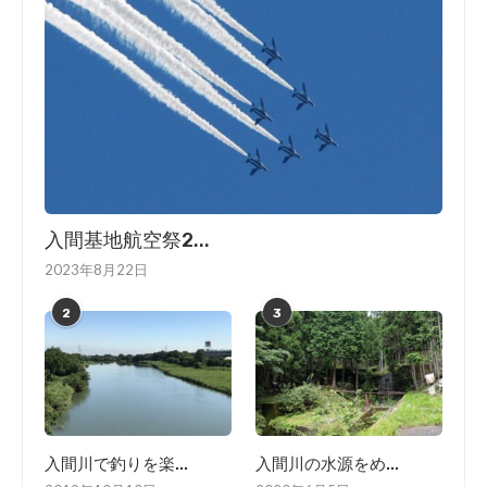
入間基地航空祭2...
2023年8月22日
2
3
入間川で釣りを楽...
入間川の水源をめ...