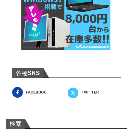
各種SNS
FACEBOOK
TWITTER
検索