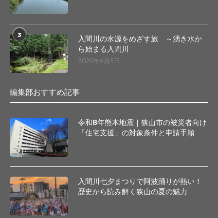
3
入間川の水源をめざす旅 ～湧き水か
ら始まる入間川
2020年6月5日
編集部おすすめ記事
令和8年熊本地震｜狭山市の被災者向け
「住宅支援」の対象条件と申請手順
入間川七夕まつりで阿波踊りが熱い！
歴史から読み解く狭山の夏の魅力