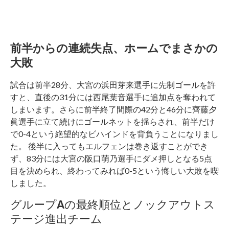
前半からの連続失点、ホームでまさかの
大敗
試合は前半28分、大宮の浜田芽来選手に先制ゴールを許
すと、直後の31分には西尾葉音選手に追加点を奪われて
しまいます。さらに前半終了間際の42分と46分に齊藤夕
眞選手に立て続けにゴールネットを揺らされ、前半だけ
で0-4という絶望的なビハインドを背負うことになりまし
た。 後半に入ってもエルフェンは巻き返すことができ
ず、83分には大宮の阪口萌乃選手にダメ押しとなる5点
目を決められ、終わってみれば0-5という悔しい大敗を喫
しました。
グループAの最終順位とノックアウトス
テージ進出チーム