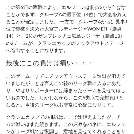
この第6節の敗戦により、エルフェンは勝点3から伸ばす
ことができず、グループAの最下位（4位）で大会を終え
ることが確定しました。 一方で、グループAからは見事1
位で突破を決めた大宮アルディージャWOMEN（勝点
14）と、2位のサンフレッチェ広島レジーナ（勝点13）
の2チームが、クラシエカップのノックアウトステージ
へ進出することになります。
最後にこの負けは痛い・・・
このゲーム、すでにノックアウトステージ進出が消えて
いましたが、とは言えこの後のリーグ戦に入るにあた
り、やはりサポーターには締まったゲームを見せてほし
いものでした。しかしながら、この5失点で完封負けと
なると、今後のリーグ戦も非常に心配になります。
クラシエカップでの挑戦はここで途絶えましたが、チー
ムの戦いはまだ続きます。この屈辱をバネに、エルフェ
ンがリーグ戦では復調し、意地を見せてくれることをサ