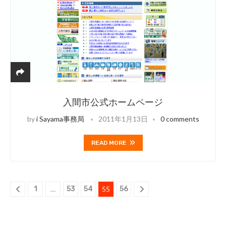
入間市公式ホームページ
by
i Sayama事務局
2011年1月13日
0 comments
READ MORE
1
…
53
54
55
56