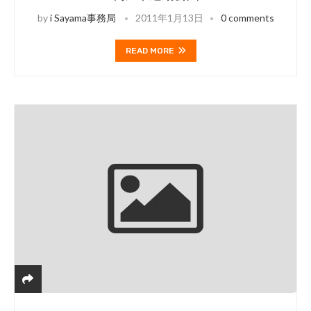
by
i Sayama事務局
2011年1月13日
0 comments
READ MORE