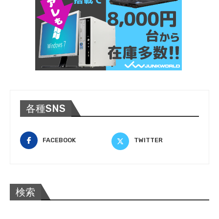
各種SNS
FACEBOOK
TWITTER
検索