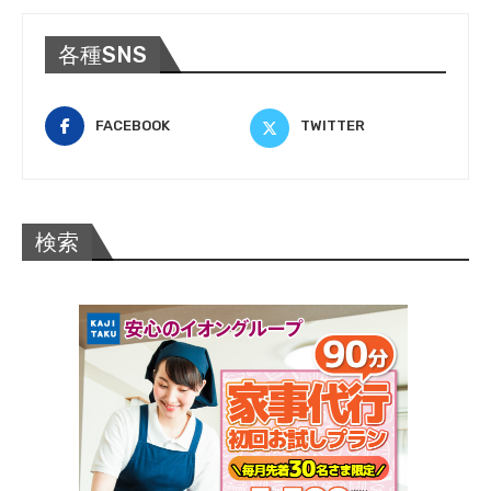
各種SNS
FACEBOOK
TWITTER
検索