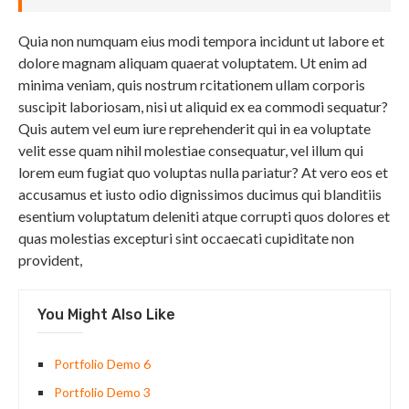
Quia non numquam eius modi tempora incidunt ut labore et
dolore magnam aliquam quaerat voluptatem. Ut enim ad
minima veniam, quis nostrum rcitationem ullam corporis
suscipit laboriosam, nisi ut aliquid ex ea commodi sequatur?
Quis autem vel eum iure reprehenderit qui in ea voluptate
velit esse quam nihil molestiae consequatur, vel illum qui
lorem eum fugiat quo voluptas nulla pariatur? At vero eos et
accusamus et iusto odio dignissimos ducimus qui blanditiis
esentium voluptatum deleniti atque corrupti quos dolores et
quas molestias excepturi sint occaecati cupiditate non
provident,
You Might Also Like
Portfolio Demo 6
Portfolio Demo 3