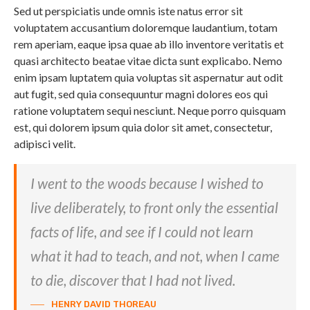
Sed ut perspiciatis unde omnis iste natus error sit
voluptatem accusantium doloremque laudantium, totam
rem aperiam, eaque ipsa quae ab illo inventore veritatis et
quasi architecto beatae vitae dicta sunt explicabo. Nemo
enim ipsam luptatem quia voluptas sit aspernatur aut odit
aut fugit, sed quia consequuntur magni dolores eos qui
ratione voluptatem sequi nesciunt. Neque porro quisquam
est, qui dolorem ipsum quia dolor sit amet, consectetur,
adipisci velit.
I went to the woods because I wished to
live deliberately, to front only the essential
facts of life, and see if I could not learn
what it had to teach, and not, when I came
to die, discover that I had not lived.
HENRY DAVID THOREAU