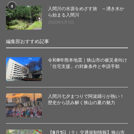
3
入間川の水源をめざす旅 ～湧き水か
ら始まる入間川
2020年6月5日
編集部おすすめ記事
令和8年熊本地震｜狭山市の被災者向け
「住宅支援」の対象条件と申請手順
入間川七夕まつりで阿波踊りが熱い！
歴史から読み解く狭山の夏の魅力
【8月1日（土）交通規制情報】狭山市