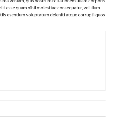
ima veniam, quis nostrum rcitationem ullam corporis
lit esse quam nihil molestiae consequatur, vel illum
tiis esentium voluptatum deleniti atque corrupti quos