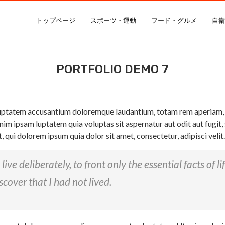
トップページ
スポーツ・運動
フード・グルメ
自衛
PORTFOLIO DEMO 7
oluptatem accusantium doloremque laudantium, totam rem aperiam, ea
im ipsam luptatem quia voluptas sit aspernatur aut odit aut fugit
qui dolorem ipsum quia dolor sit amet, consectetur, adipisci velit.
ve deliberately, to front only the essential facts of li
scover that I had not lived.