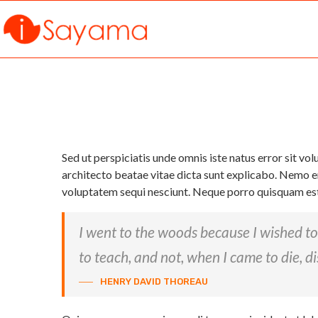
Sed ut perspiciatis unde omnis iste natus error sit v
architecto beatae vitae dicta sunt explicabo. Nemo en
voluptatem sequi nesciunt. Neque porro quisquam est, 
I went to the woods because I wished to li
to teach, and not, when I came to die, di
HENRY DAVID THOREAU