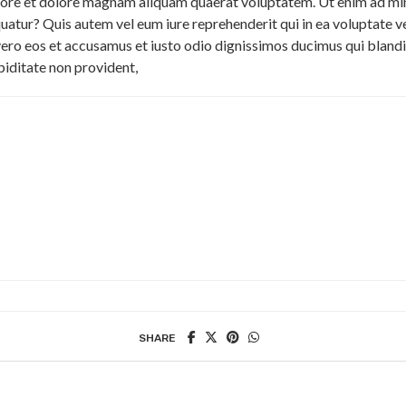
ore et dolore magnam aliquam quaerat voluptatem. Ut enim ad min
uatur? Quis autem vel eum iure reprehenderit qui in ea voluptate ve
vero eos et accusamus et iusto odio dignissimos ducimus qui blandi
piditate non provident,
SHARE