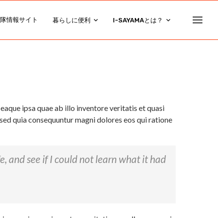
隊情報サイト
暮らしに便利
I-SAYAMAとは？
que ipsa quae ab illo inventore veritatis et quasi
, sed quia consequuntur magni dolores eos qui ratione
fe, and see if I could not learn what it had