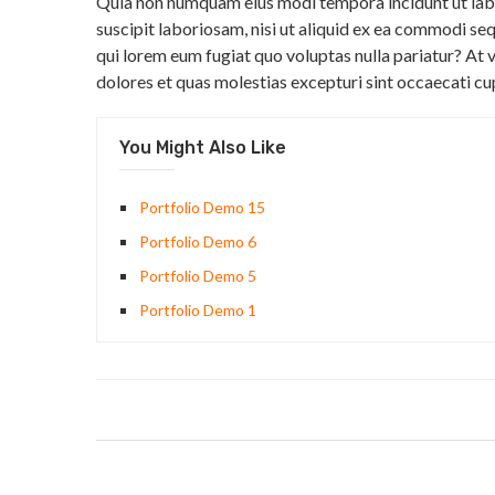
Quia non numquam eius modi tempora incidunt ut lab
suscipit laboriosam, nisi ut aliquid ex ea commodi seq
qui lorem eum fugiat quo voluptas nulla pariatur? At 
dolores et quas molestias excepturi sint occaecati cu
You Might Also Like
Portfolio Demo 15
Portfolio Demo 6
Portfolio Demo 5
Portfolio Demo 1