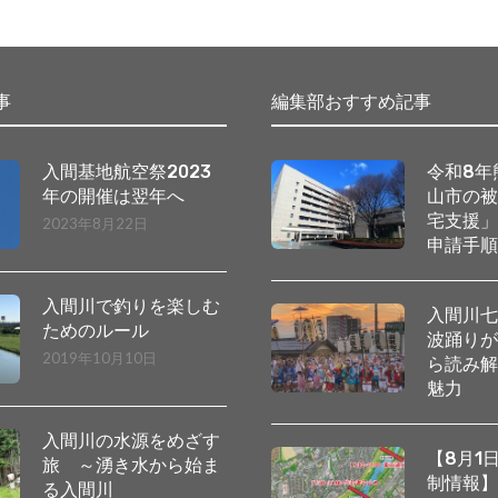
事
編集部おすすめ記事
入間基地航空祭2023
令和8年
年の開催は翌年へ
山市の
宅支援
2023年8月22日
申請手
入間川で釣りを楽しむ
入間川
ためのルール
波踊り
2019年10月10日
ら読み
魅力
入間川の水源をめざす
【8月1
旅 ～湧き水から始ま
制情報
る入間川