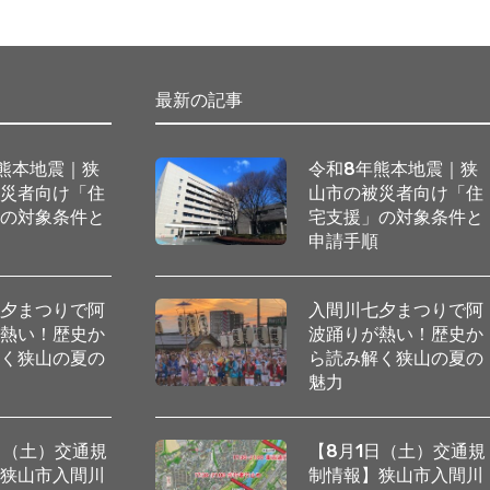
最新の記事
熊本地震｜狭
令和8年熊本地震｜狭
被災者向け「住
山市の被災者向け「住
」の対象条件と
宅支援」の対象条件と
順
申請手順
七夕まつりで阿
入間川七夕まつりで阿
が熱い！歴史か
波踊りが熱い！歴史か
解く狭山の夏の
ら読み解く狭山の夏の
魅力
日（土）交通規
【8月1日（土）交通規
】狭山市入間川
制情報】狭山市入間川