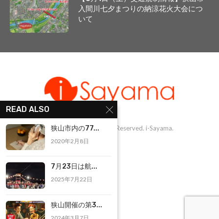
入間川七夕まつりの納涼花火大会につ
いて
READ ALSO
@1999-2025 - All Right Reserved. i-Sayama.
狭山市内の77...
2020年2月8日
7月23日は航...
2025年7月22日
狭山開催の第3...
2024年3月7日