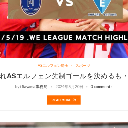
ASエルフェン埼玉
スポーツ
れASエルフェン先制ゴールを決めるも
by
i Sayama事務局
2024年5月20日
0 comments
READ MORE