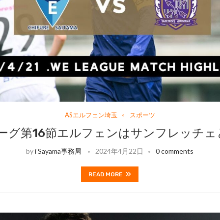
ASエルフェン埼玉
スポーツ
リーグ第16節エルフェンはサンフレッチェ
by
i Sayama事務局
2024年4月22日
0 comments
READ MORE