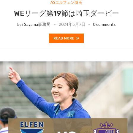
ASエルフェン埼玉
WEリーグ第19節は埼玉ダービー
by
i Sayama事務局
2024年5月7日
0 comments
READ MORE