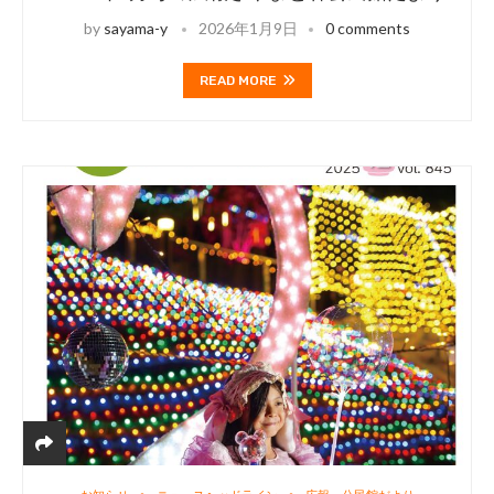
by
sayama-y
2026年1月9日
0 comments
READ MORE