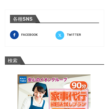
各種SNS
FACEBOOK
TWITTER
検索