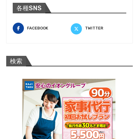
各種SNS
FACEBOOK
TWITTER
検索