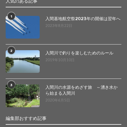
人気のある記事
1
入間基地航空祭2023年の開催は翌年へ
2023年8月22日
2
入間川で釣りを楽しむためのルール
2019年10月10日
3
入間川の水源をめざす旅 ～湧き水か
ら始まる入間川
2020年6月5日
編集部おすすめ記事