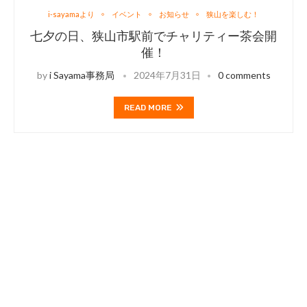
i-sayamaより
イベント
お知らせ
狭山を楽しむ！
七夕の日、狭山市駅前でチャリティー茶会開
催！
by
i Sayama事務局
2024年7月31日
0 comments
READ MORE