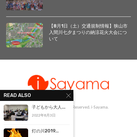
【8月1日（土）交通規制情報】狭山市
入間川七夕まつりの納涼花火大会につ
いて
READ ALSO
@1999-2025 - All Right Reserved. i-Sayama.
子どもから大人...
2022年8月3日
灯の川2019...