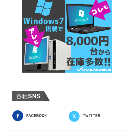
各種SNS
FACEBOOK
TWITTER