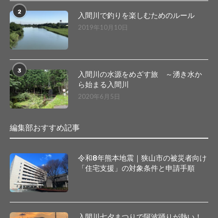
2
入間川で釣りを楽しむためのルール
2019年10月10日
3
入間川の水源をめざす旅 ～湧き水か
ら始まる入間川
2020年6月5日
編集部おすすめ記事
令和8年熊本地震｜狭山市の被災者向け
「住宅支援」の対象条件と申請手順
入間川七夕まつりで阿波踊りが熱い！