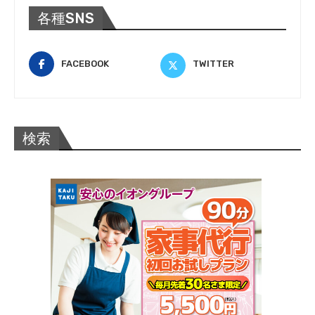
各種SNS
FACEBOOK
TWITTER
検索