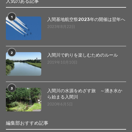
人気のある記事
1
入間基地航空祭2023年の開催は翌年へ
2023年8月22日
2
入間川で釣りを楽しむためのルール
2019年10月10日
3
入間川の水源をめざす旅 ～湧き水か
ら始まる入間川
2020年6月5日
編集部おすすめ記事