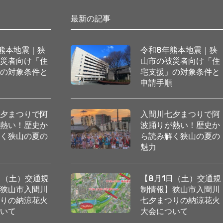
最新の記事
熊本地震｜狭
令和8年熊本地震｜狭
被災者向け「住
山市の被災者向け「住
」の対象条件と
宅支援」の対象条件と
順
申請手順
七夕まつりで阿
入間川七夕まつりで阿
が熱い！歴史か
波踊りが熱い！歴史か
解く狭山の夏の
ら読み解く狭山の夏の
魅力
日（土）交通規
【8月1日（土）交通規
】狭山市入間川
制情報】狭山市入間川
つりの納涼花火
七夕まつりの納涼花火
ついて
大会について