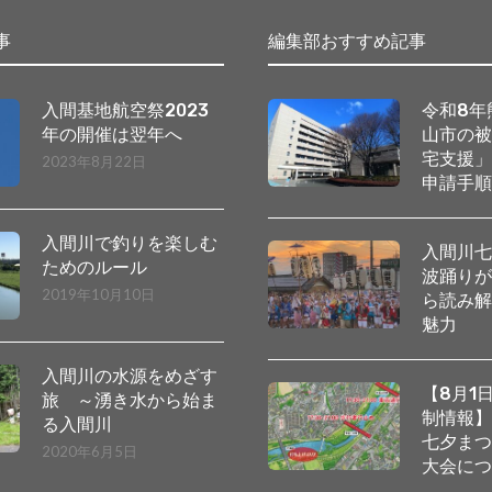
事
編集部おすすめ記事
入間基地航空祭2023
令和8年
年の開催は翌年へ
山市の
宅支援
2023年8月22日
申請手
入間川で釣りを楽しむ
入間川
ためのルール
波踊り
2019年10月10日
ら読み
魅力
入間川の水源をめざす
【8月1
旅 ～湧き水から始ま
制情報
る入間川
七夕ま
2020年6月5日
大会に