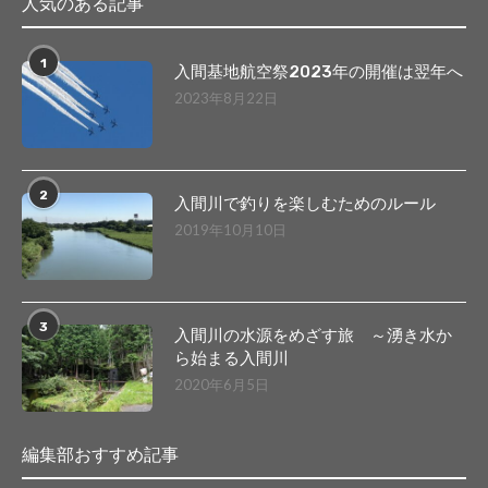
人気のある記事
1
入間基地航空祭2023年の開催は翌年へ
2023年8月22日
2
入間川で釣りを楽しむためのルール
2019年10月10日
3
入間川の水源をめざす旅 ～湧き水か
ら始まる入間川
2020年6月5日
編集部おすすめ記事