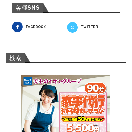
各種SNS
FACEBOOK
TWITTER
検索