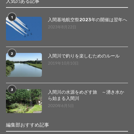
人気のある記事
1
入間基地航空祭2023年の開催は翌年へ
2023年8月22日
2
入間川で釣りを楽しむためのルール
2019年10月10日
3
入間川の水源をめざす旅 ～湧き水か
ら始まる入間川
2020年6月5日
編集部おすすめ記事