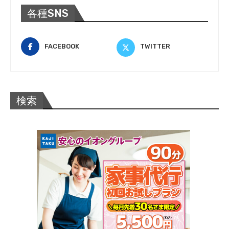
各種SNS
FACEBOOK
TWITTER
検索