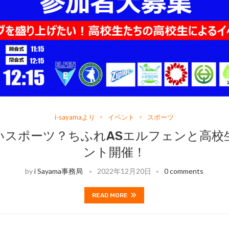
i-sayamaより
イベント
スポーツ
いスポーツ？ちふれASエルフェンと高校
ント開催！
by
i Sayama事務局
2022年12月20日
0 comments
READ MORE