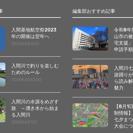
事
編集部おすすめ記事
入間基地航空祭2023
令和8年
年の開催は翌年へ
山市の
宅支援
2023年8月22日
申請手
入間川で釣りを楽しむ
入間川
ためのルール
波踊り
2019年10月10日
ら読み
魅力
入間川の水源をめざす
【8月1
旅 ～湧き水から始ま
制情報
る入間川
七夕ま
2020年6月5日
大会に