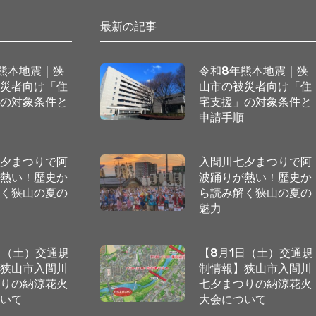
最新の記事
熊本地震｜狭
令和8年熊本地震｜狭
被災者向け「住
山市の被災者向け「住
」の対象条件と
宅支援」の対象条件と
順
申請手順
七夕まつりで阿
入間川七夕まつりで阿
が熱い！歴史か
波踊りが熱い！歴史か
解く狭山の夏の
ら読み解く狭山の夏の
魅力
日（土）交通規
【8月1日（土）交通規
】狭山市入間川
制情報】狭山市入間川
つりの納涼花火
七夕まつりの納涼花火
ついて
大会について