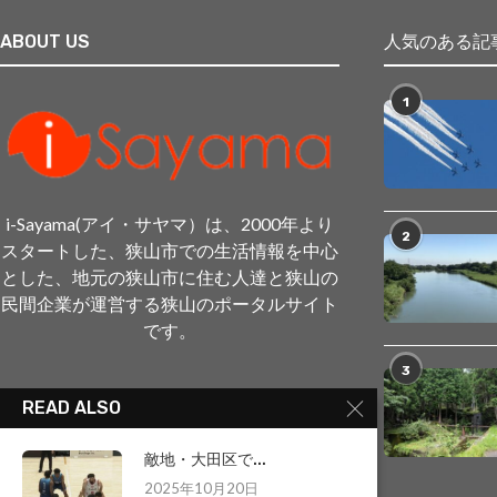
ABOUT US
人気のある記
1
i-Sayama(アイ・サヤマ）は、2000年より
2
スタートした、狭山市での生活情報を中心
とした、地元の狭山市に住む人達と狭山の
民間企業が運営する狭山のポータルサイト
です。
3
READ ALSO
敵地・大田区で...
2025年10月20日