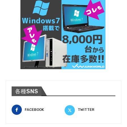
各種SNS
FACEBOOK
TWITTER