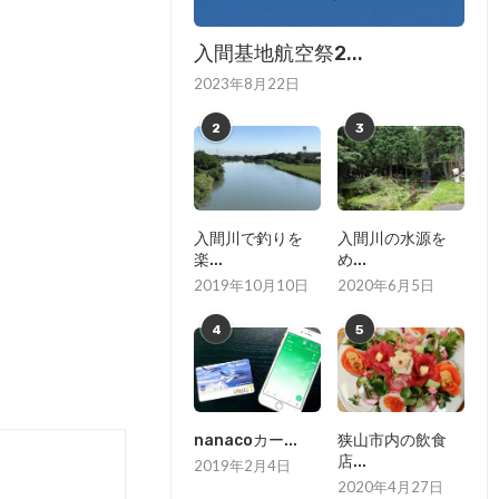
入間基地航空祭2...
2023年8月22日
2
3
入間川で釣りを
入間川の水源を
楽...
め...
2019年10月10日
2020年6月5日
4
5
nanacoカー...
狭山市内の飲食
店...
2019年2月4日
2020年4月27日