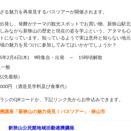
ざる魅力を再発見するバスツアーが開催されます。
出発し、発酵がテーマの観光スポットでお買い物。新狭山駅北
しみながら新狭山の歴史と現在の姿を学ぶという、アタマも心
トになっています。知っているようで実は意外と知らない地元
域の魅力を見つけに参加してみてはいかがでしょうか？
25年2月6日(木) 9時集合・出発 ～ 15時頃解散
人一般
名(先着順）
,000円 （酒造見学料及び食事代）
ラシのQRコードか、下記リンク先からお申込みできます。
携講座「新狭山の魅力発見！バスツアー」- 狭山市