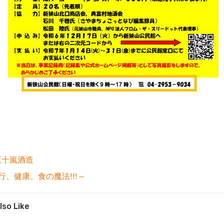
五十嵐酒造
発行、健康、食の魔法!!!～
lso Like