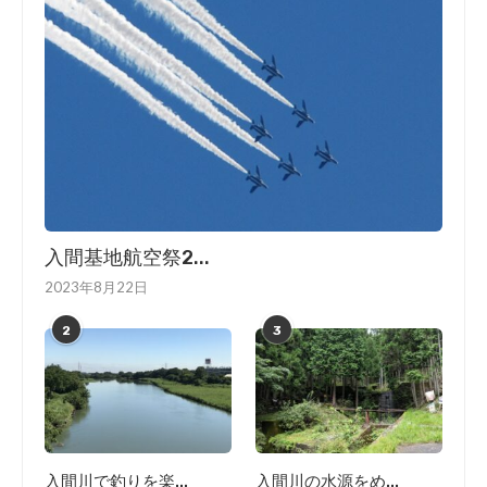
入間基地航空祭2...
2023年8月22日
2
3
入間川で釣りを楽...
入間川の水源をめ...