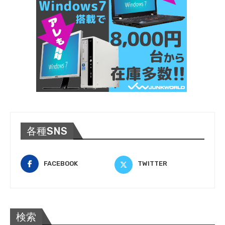
各種SNS
FACEBOOK
TWITTER
検索