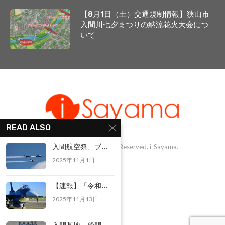
【8月1日（土）交通規制情報】狭山市
入間川七夕まつりの納涼花火大会につ
いて
READ ALSO
入間航空祭、ブ...
@1999-2025 - All Right Reserved. i-Sayama.
2025年11月1日
【速報】「令和...
2025年11月13日