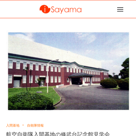
入間基地
自衛隊情報
航空自衛隊入間基地の修武台記念館見学会