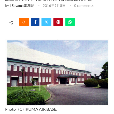
by
I Sayama事務局
2016年9月8日
0 comments
0
Photo : (C) IRUMA AIR BASE.