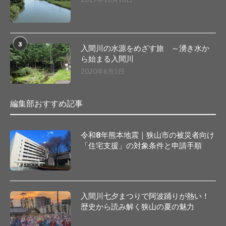
3
入間川の水源をめざす旅 ～湧き水か
ら始まる入間川
2020年6月5日
編集部おすすめ記事
令和8年熊本地震｜狭山市の被災者向け
「住宅支援」の対象条件と申請手順
入間川七夕まつりで阿波踊りが熱い！
歴史から読み解く狭山の夏の魅力