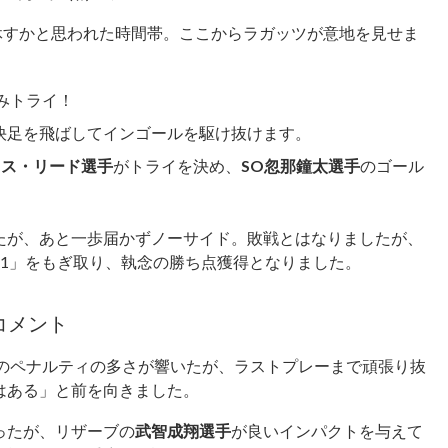
事休すかと思われた時間帯。ここからラガッツが意地を見せま
みトライ！
快足を飛ばしてインゴールを駆け抜けます。
ィス・リード選手
がトライを決め、
SO忽那鐘太選手
のゴール
たが、あと一歩届かずノーサイド。敗戦とはなりましたが、
1」をもぎ取り、執念の勝ち点獲得となりました。
コメント
半のペナルティの多さが響いたが、ラストプレーまで頑張り抜
はある」と前を向きました。
ったが、リザーブの
武智成翔選手
が良いインパクトを与えて