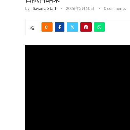
by
I Sayama Staff
2026年3月10日
0 comments
0