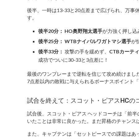
後半、一時は13-33と20点差まで広げられ、万
す。
後半20分：
HO奥野翔太選手
が力強く押し込
後半25分：
WTBナイバルワガトマシ選手
が
後半33分：
攻撃の手を緩めず、
CTBカーテ
成功でついに30-33と3点差に！
最後のワンプレーまで逆転を信じて攻め続けまし
7点差以内の敗戦に与えられるボーナスポイント「
試合を終えて：スコット・ピアスHCの
試合後、スコット・ピアス ヘッドコーチは「前
いたことは非常に良かった。まだ昇格のチャンス
また、キャプテンは「セットピースでの課題はあ