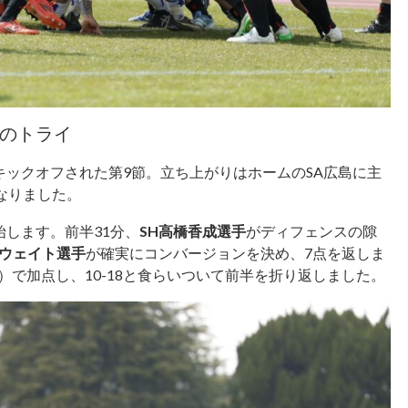
のトライ
ックオフされた第9節。立ち上がりはホームのSA広島に主
なりました。
します。前半31分、
SH高橋香成選手
がディフェンスの隙
・ウェイト選手
が確実にコンバージョンを決め、7点を返しま
）で加点し、10-18と食らいついて前半を折り返しました。