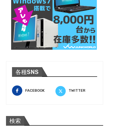
各種SNS
FACEBOOK
TWITTER
検索