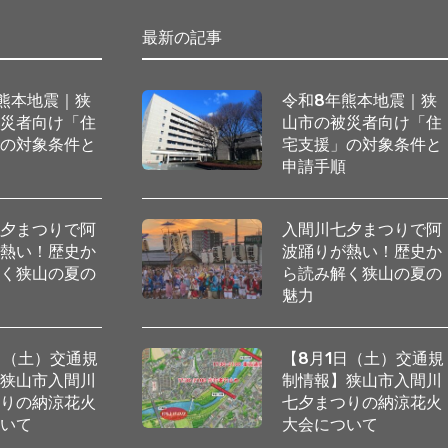
最新の記事
熊本地震｜狭
令和8年熊本地震｜狭
被災者向け「住
山市の被災者向け「住
」の対象条件と
宅支援」の対象条件と
順
申請手順
七夕まつりで阿
入間川七夕まつりで阿
が熱い！歴史か
波踊りが熱い！歴史か
解く狭山の夏の
ら読み解く狭山の夏の
魅力
日（土）交通規
【8月1日（土）交通規
】狭山市入間川
制情報】狭山市入間川
つりの納涼花火
七夕まつりの納涼花火
ついて
大会について