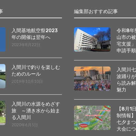
事
編集部おすすめ記事
入間基地航空祭2023
令和8年
年の開催は翌年へ
山市の
宅支援
2023年8月22日
申請手
入間川で釣りを楽しむ
入間川
ためのルール
波踊り
2019年10月10日
ら読み
魅力
入間川の水源をめざす
【8月1
旅 ～湧き水から始ま
制情報
る入間川
七夕ま
2020年6月5日
大会に