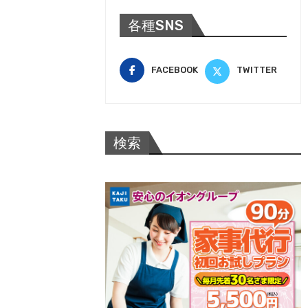
各種SNS
FACEBOOK
TWITTER
検索