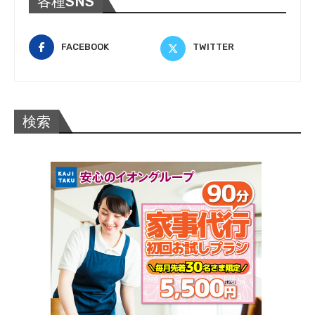
各種SNS
FACEBOOK
TWITTER
検索