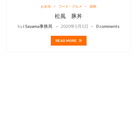
お弁当
フード・グルメ
焼肉
松風 豚丼
by
i Sayama事務局
2020年5月1日
0 comments
READ MORE