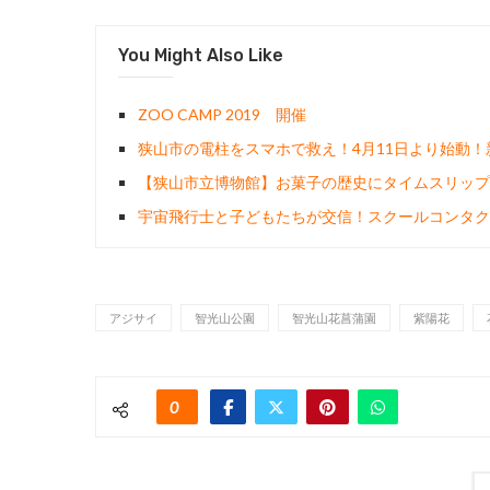
You Might Also Like
ZOO CAMP 2019 開催
狭山市の電柱をスマホで救え！4月11日より始動
【狭山市立博物館】お菓子の歴史にタイムスリップ
宇宙飛行士と子どもたちが交信！スクールコンタクト
アジサイ
智光山公園
智光山花菖蒲園
紫陽花
0