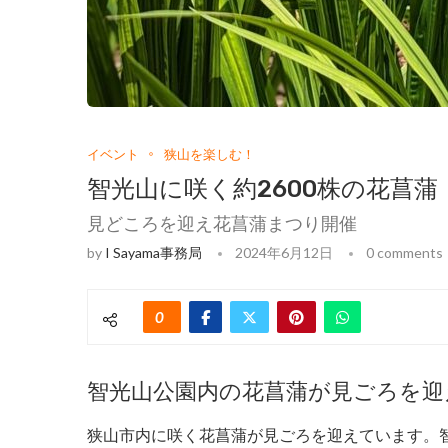
イベント
狭山を楽しむ！
智光山に咲く約2600株の花菖蒲
見どころを迎え花菖蒲まつり開催
by
I Sayama事務局
2024年6月12日
0 comments
0
智光山公園内の花菖蒲が見ごろを迎
狭山市内に咲く花菖蒲が見ごろを迎えています。智