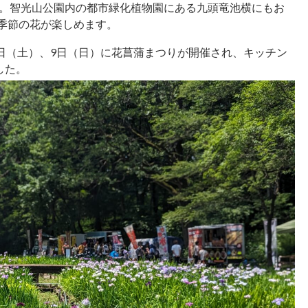
した。智光山公園内の都市緑化植物園にある九頭竜池横にもお
ら季節の花が楽しめます。
日（土）、9日（日）に花菖蒲まつりが開催され、キッチン
した。