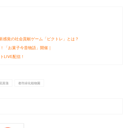
！新感覚の社会貢献ゲーム「ピクトレ」とは？
！「お菓子今昔物語」開催｜
LIVE配信！
花菖蒲
都市緑化植物園