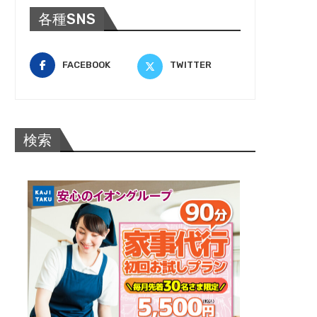
各種SNS
FACEBOOK
TWITTER
検索