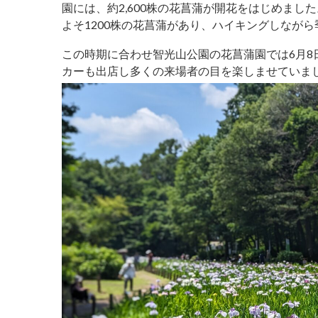
園には、約2,600株の花菖蒲が開花をはじめま
よそ1200株の花菖蒲があり、ハイキングしなが
この時期に合わせ智光山公園の花菖蒲園では6月8
カーも出店し多くの来場者の目を楽しませていま