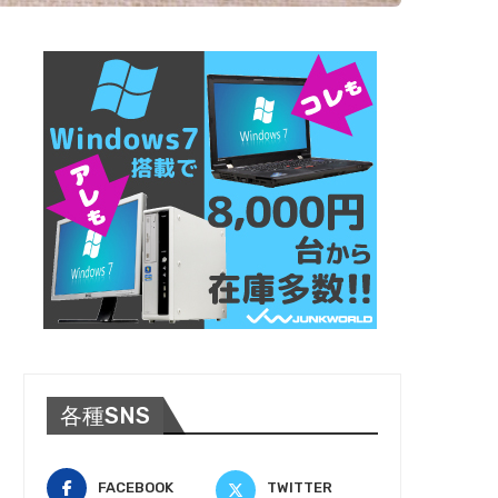
各種SNS
FACEBOOK
TWITTER