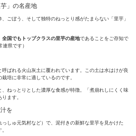
里芋」の名産地
参、ごぼう、そして独特のねっとり感がたまらない「里芋」
、全国でもトップクラスの里芋の産地
であることをご存知で
常連県です）
と呼ばれる火山灰土に覆われています。この土は水はけが良
の栽培に非常に適しているのです。
と、ねっとりとした濃厚な食感が特徴。「煮崩れしにくく味
あります。
ん汁を
れっしゅ元気村など）で、泥付きの新鮮な里芋を見かけた
す。