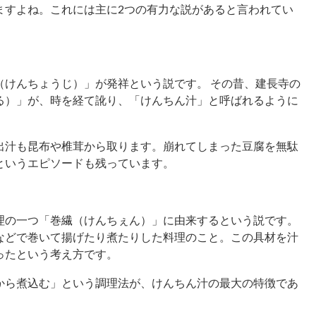
ますよね。これには主に2つの有力な説があると言われてい
（けんちょうじ）」が発祥という説です。 その昔、建長寺の
る）」が、時を経て訛り、「けんちん汁」と呼ばれるように
出汁も昆布や椎茸から取ります。崩れてしまった豆腐を無駄
というエピソードも残っています。
理の一つ「巻繊（けんちぇん）」に由来するという説です。
などで巻いて揚げたり煮たりした料理のこと。この具材を汁
ったという考え方です。
から煮込む」という調理法が、けんちん汁の最大の特徴であ