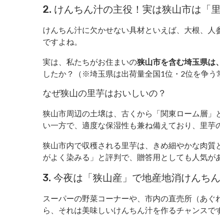
2. けんちん汁の主役！実は狭山市は「
けんちん汁に欠かせない具材といえば、大根、人
ですよね。
実は、私たちがお住まいの
狭山市を含む埼玉県は
したか？（※埼玉県は出荷量全国1位・2位を争う
なぜ狭山の里芋はおいしいの？
狭山市周辺の土壌は、古くから「関東ローム層」
い一方で、適度な保湿性も兼ね備えており、里芋
狭山市内で収穫される里芋は、きめ細やかな肉質
がよく染みる」と評判で、贈答用としても人気が
3. 今夜は「狭山産」で地産地消けんち
スーパーの野菜コーナーや、市内の直売所（あぐ
ら、それは美味しいけんちん汁を作るチャンスで