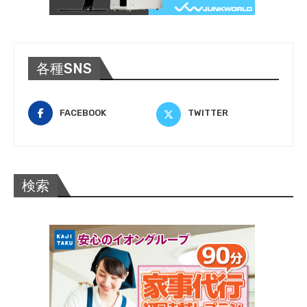
各種SNS
FACEBOOK
TWITTER
検索