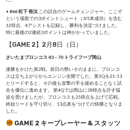
•
#66 松下 裕汰
この試合のゲームチェンジャー。ここぞ
という場面での3ポイントシュート（3/5本成功）を含む
12得点、4アシストを記録し、勝利を決定づけました。
特に最後の2連続3ポイントは神がかっていました。
【GAME 2】2月8日（日）
さいたまブロンコス 83 – 70 トライフープ岡山
連勝をかけた第2戦。前日の勢いそのままに、ブロンコ
スは立ち上がりからエンジン全開でした。第1Qを21-13
とリードすると、その後も攻撃の手を緩めることなく試
合を優位に進めます。 第4Qでは岡山に28得点を許す猛
追を受けましたが、ブロンコスも25得点を上げて応戦。
終始リードを守り切り、13点差をつけての快勝となりま
した。
GAME 2 キープレーヤー & スタッツ