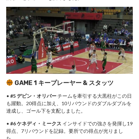
GAME 1 キープレーヤー & スタッツ
•
#5 デビン・オリバー
チームを牽引する大黒柱がこの日
も躍動。20得点に加え、10リバウンドのダブルダブルを
達成し、ゴール下を支配しました。
•
#6 ケネディ・ミークス
インサイドでの強さを発揮し19
得点、7リバウンドを記録。要所での得点が光りまし
た。