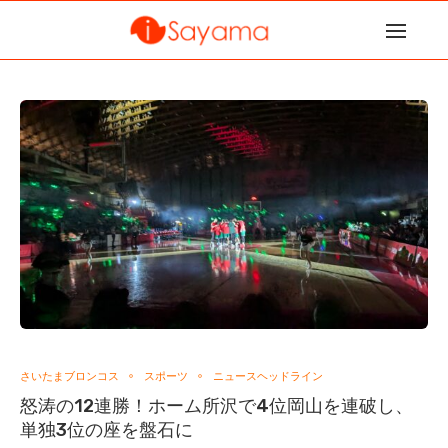
さいたまブロンコス
スポーツ
ニュースヘッドライン
怒涛の12連勝！ホーム所沢で4位岡山を連破し、
単独3位の座を盤石に