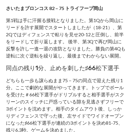
さいたまブロンコス 82 – 75 トライフープ岡山
第1戦は手に汗握る接戦となりました。第1Qから岡山に
リードを許す展開でスタートしましたが（18-21）、第
2Qではディフェンスで粘りを見せ20-12と圧倒し、前半
をリードして折り返します。 後半、第3Qで再び岡山に
反撃を許し一進一退の攻防となりました。勝負の第4Qも
逆転に次ぐ逆転を繰り返し、最後までわからない展開。
同点の残り1分、止めを刺した♯66松下選手
どちらも一歩も譲らぬまま75－75の同点で迎えた残り1
分。ここで劇的な展開がやってきます。トップでボール
を受けた＃66松下選手がドリブルすると相手選手がスク
リーンのスイッチに戸惑っている隙を見逃さずフリーで
3ポイントを沈めます。相手のタイムアウト後、しっか
りディフェンスで守った後、左サイドでワイドオープン
になった♯66松下選手が連続の3ポイントを決め81-75、
残り6.3秒。ゲームを決めました。