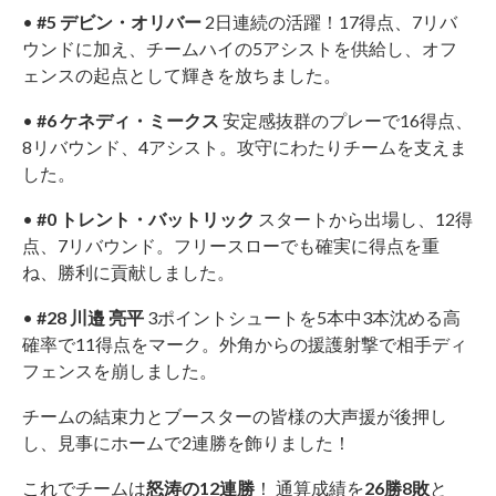
•
#5 デビン・オリバー
2日連続の活躍！17得点、7リバ
ウンドに加え、チームハイの5アシストを供給し、オフ
ェンスの起点として輝きを放ちました。
•
#6 ケネディ・ミークス
安定感抜群のプレーで16得点、
8リバウンド、4アシスト。攻守にわたりチームを支えま
した。
•
#0 トレント・バットリック
スタートから出場し、12得
点、7リバウンド。フリースローでも確実に得点を重
ね、勝利に貢献しました。
•
#28 川邉 亮平
3ポイントシュートを5本中3本沈める高
確率で11得点をマーク。外角からの援護射撃で相手ディ
フェンスを崩しました。
チームの結束力とブースターの皆様の大声援が後押し
し、見事にホームで2連勝を飾りました！
これでチームは
怒涛の12連勝
！ 通算成績を
26勝8敗
と