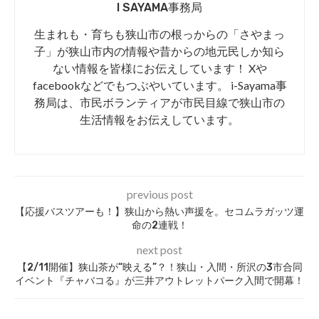
I SAYAMA事務局
生まれも・育ちも狭山市の根っからの「さやまっ
子」が狭山市内の情報や昔からの地元民しか知ら
ない情報を皆様にお伝えしています！ Xや
facebookなどでもつぶやいています。 i-Sayama事
務局は、市民ボランティアが市民目線で狭山市の
生活情報をお伝えしています。
previous post
【応援バスツアーも！】狭山から熱い声援を。セコムラガッツ運
命の2連戦！
next post
【2/11開催】狭山茶が“映える”？！狭山・入間・所沢の3市合同
イベント『チャバコる』が三井アウトレットパーク入間で開幕！