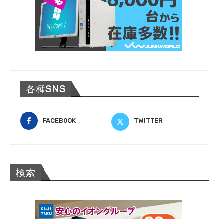
各種SNS
FACEBOOK
TWITTER
検索