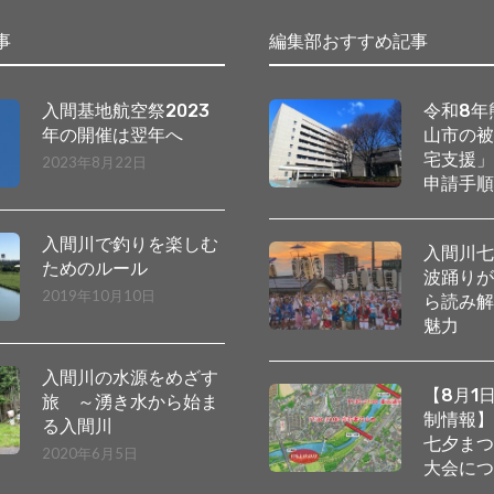
事
編集部おすすめ記事
入間基地航空祭2023
令和8年
年の開催は翌年へ
山市の
宅支援
2023年8月22日
申請手
入間川で釣りを楽しむ
入間川
ためのルール
波踊り
2019年10月10日
ら読み
魅力
入間川の水源をめざす
【8月1
旅 ～湧き水から始ま
制情報
る入間川
七夕ま
2020年6月5日
大会に