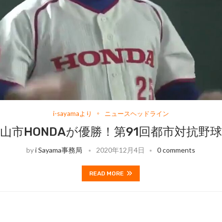
i-sayamaより
ニュースヘッドライン
山市HONDAが優勝！第91回都市対抗野
by
i Sayama事務局
2020年12月4日
0 comments
READ MORE