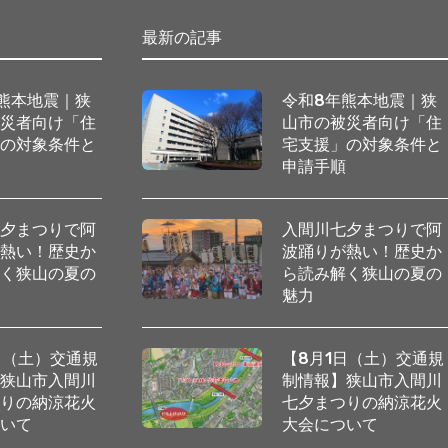
最新の記事
熊本地震｜狭
令和8年熊本地震｜狭
被災者向け「住
山市の被災者向け「住
」の対象条件と
宅支援」の対象条件と
順
申請手順
七夕まつりで阿
入間川七夕まつりで阿
が熱い！歴史か
波踊りが熱い！歴史か
解く狭山の夏の
ら読み解く狭山の夏の
魅力
日（土）交通規
【8月1日（土）交通規
】狭山市入間川
制情報】狭山市入間川
つりの納涼花火
七夕まつりの納涼花火
ついて
大会について