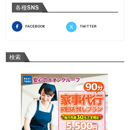
各種SNS
FACEBOOK
TWITTER
検索