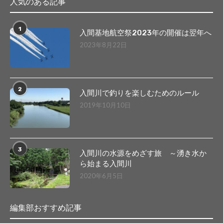
人気のある記事
1
入間基地航空祭2023年の開催は翌年へ
2023年8月22日
2
入間川で釣りを楽しむためのルール
2019年10月10日
3
入間川の水源をめざす旅 ～湧き水か
ら始まる入間川
2020年6月5日
編集部おすすめ記事