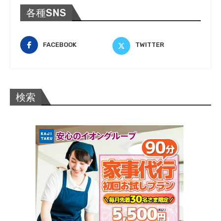
各種SNS
FACEBOOK
TWITTER
検索