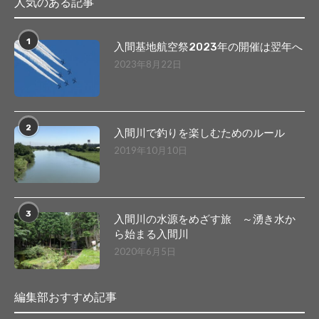
人気のある記事
1
入間基地航空祭2023年の開催は翌年へ
2023年8月22日
2
入間川で釣りを楽しむためのルール
2019年10月10日
3
入間川の水源をめざす旅 ～湧き水か
ら始まる入間川
2020年6月5日
編集部おすすめ記事