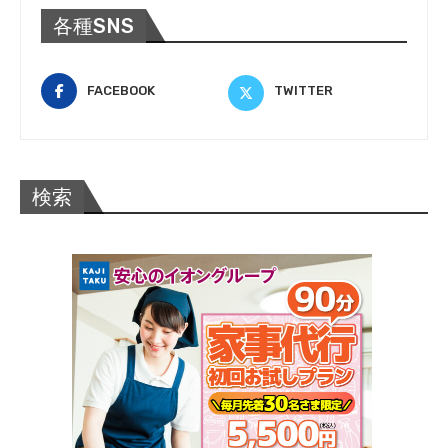
各種SNS
FACEBOOK
TWITTER
検索