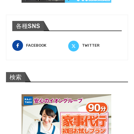
各種SNS
FACEBOOK
TWITTER
検索