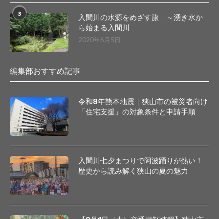
3
入間川の水源をめざす旅 ～湧き水か
ら始まる入間川
2020年6月5日
編集部おすすめ記事
令和8年熊本地震｜狭山市の被災者向け
「住宅支援」の対象条件と申請手順
入間川七夕まつりで阿波踊りが熱い！
歴史から読み解く狭山の夏の魅力