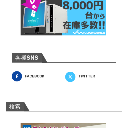
各種SNS
FACEBOOK
TWITTER
検索