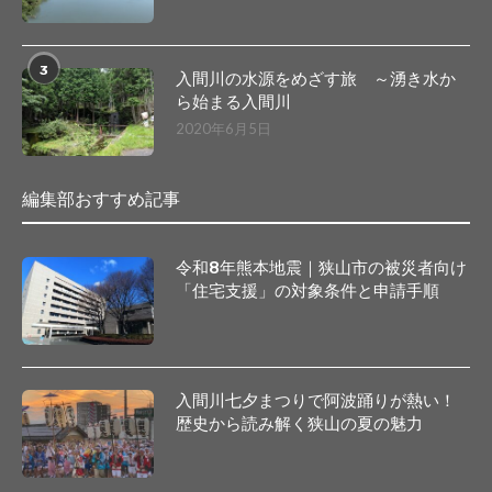
3
入間川の水源をめざす旅 ～湧き水か
ら始まる入間川
2020年6月5日
編集部おすすめ記事
令和8年熊本地震｜狭山市の被災者向け
「住宅支援」の対象条件と申請手順
入間川七夕まつりで阿波踊りが熱い！
歴史から読み解く狭山の夏の魅力