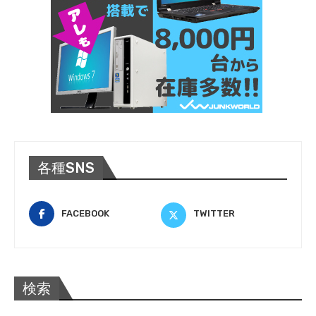
各種SNS
FACEBOOK
TWITTER
検索