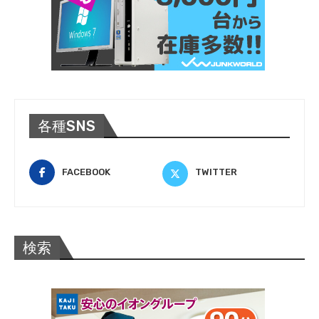
各種SNS
FACEBOOK
TWITTER
検索