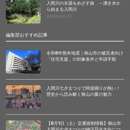
3
入間川の水源をめざす旅 ～湧き水か
ら始まる入間川
2020年6月5日
編集部おすすめ記事
令和8年熊本地震｜狭山市の被災者向け
「住宅支援」の対象条件と申請手順
入間川七夕まつりで阿波踊りが熱い！
歴史から読み解く狭山の夏の魅力
【8月1日（土）交通規制情報】狭山市
入間川七夕まつりの納涼花火大会につ