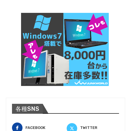
各種SNS
FACEBOOK
TWITTER