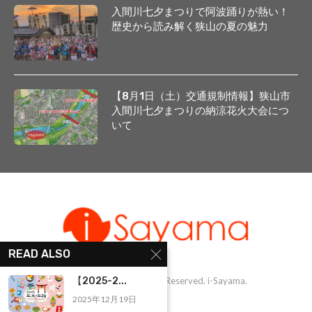
入間川七夕まつりで阿波踊りが熱い！
歴史から読み解く狭山の夏の魅力
【8月1日（土）交通規制情報】狭山市
入間川七夕まつりの納涼花火大会につ
いて
READ ALSO
@1999-2025 - All Right Reserved. i-Sayama.
【2025-2...
2025年12月19日