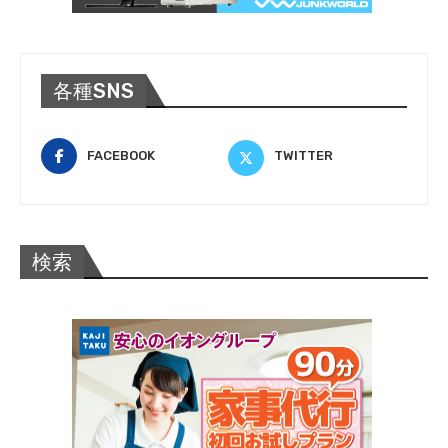
各種SNS
FACEBOOK
TWITTER
検索