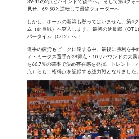
39-41の2点ビハインドで後半へ。 そして第3
見せ、69-58と逆転して最終クォーターへ。
しかし、ホームの新潟も黙ってはいません。第4ク
ム（延長戦）へ突入します。 最初の延長戦（OT1
バータイム（OT2）へ！
選手の疲労もピークに達する中、最後に勝利を手
ィ・ミークス選手が28得点・10リバウンドの大暴
を66.7％の確率で決め存在感を発揮、トレント・
点）らも二桁得点を記録する総力戦となりました