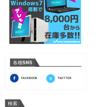
各種SNS
FACEBOOK
TWITTER
検索