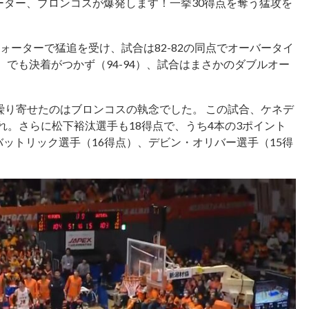
クォーター、ブロンコスが爆発します！一挙30得点を奪う猛攻を
ォーターで猛追を受け、試合は82-82の同点でオーバータイ
）でも決着がつかず（94-94）、試合はまさかのダブルオー
繰り寄せたのはブロンコスの執念でした。 この試合、ケネデ
れ。さらに松下裕汰選手も18得点で、うち4本の3ポイント
バットリック選手（16得点）、デビン・オリバー選手（15得
。