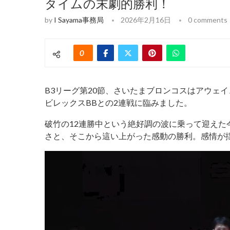
タイムの末劇的勝利！
by
I Sayama事務局
2026年2月16日
0 comments
0
B3リーグ第20節、さいたまブロンコスはアウェ
ビレックスBBとの2連戦に臨みました。
破竹の12連勝中という絶好調の波に乗って迎え
さと、そこから這い上がった感動の勝利。感情が