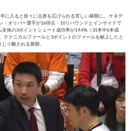
後半に入ると徐々に点差を広げられる苦しい展開に。 ケネデ
ン・オリバー選手が16得点・10リバウンドとインサイドで
体の3ポイントシュート成功率が19.4%（31本中6本成
、テクニカルファールと3ポイントのファールを献上したと
りじり離される展開。