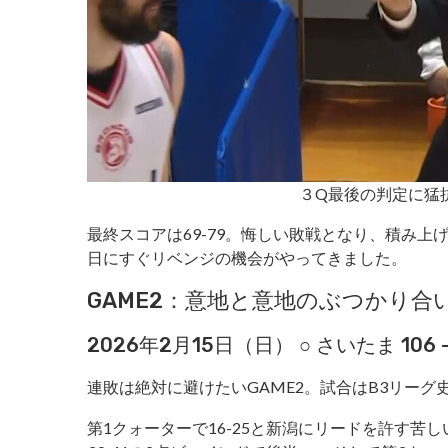
３Q最後の判定に猛
最終スコアは69-79。悔しい敗戦となり、積み上
日にすぐリベンジの機会がやってきました。
GAME2：意地と意地のぶつかり合
2026年2月15日（日） ○ さいたま 106 – 1
連敗は絶対に避けたいGAME2。試合はB3リー
第1クォーターで16-25と新潟にリードを許す苦