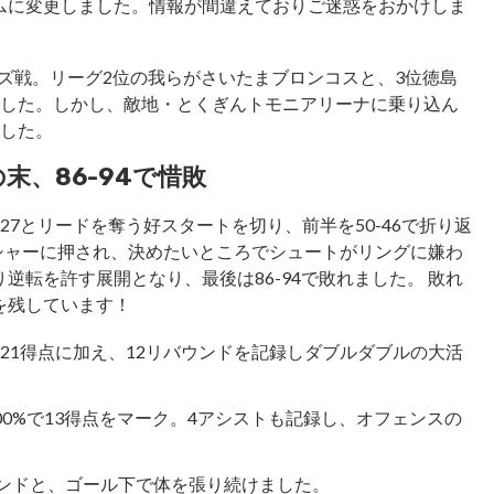
ムに変更しました。情報が間違えておりご迷惑をおかけしま
ウズ戦。リーグ2位の我らがさいたまブロンコスと、3位徳島
でした。しかし、敵地・とくぎんトモニアリーナに乗り込ん
ました。
末、86-94で惜敗
-27とリードを奪う好スタートを切り、前半を50-46で折り返
シャーに押され、決めたいところでシュートがリングに嫌わ
転を許す展開となり、最後は86-94で敗れました。 敗れ
を残しています！
21得点に加え、12リバウンドを記録しダブルダブルの大活
00%で13得点をマーク。4アシストも記録し、オフェンスの
ウンドと、ゴール下で体を張り続けました。