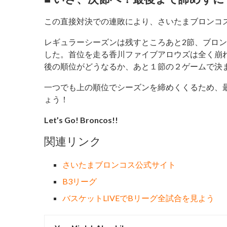
この直接対決での連敗により、さいたまブロンコ
レギュラーシーズンは残すところあと2節、ブロ
した。首位を走る香川ファイブアロウズは全く崩
後の順位がどうなるか、あと１節の２ゲームで決
一つでも上の順位でシーズンを締めくくるため、
ょう！
Let’s Go! Broncos!!
関連リンク
さいたまブロンコス公式サイト
B3リーグ
バスケットLIVEでBリーグ全試合を見よう