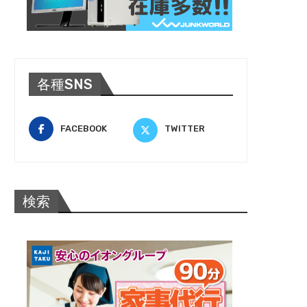
各種SNS
FACEBOOK
TWITTER
検索