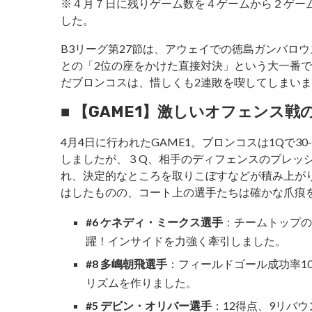
※４月７日に残りゲーム数を４ゲームから２ゲー
した。
B3リーグ第27節は、アウェイでの徳島ガンバロ
との「2位の座をかけた直接対決」という大一番
だブロンコスは、惜しくも2連敗を喫してしまい
■ 【GAME1】激しいオフェンス戦の
4月4日に行われたGAME1。ブロンコスは1Qで30
しましたが、３Q、相手のディフェンスのプレッ
れ、決定的なところを取りこぼすなどが積み上がり逆
はしたものの、コート上の選手たちは確かな爪痕
#6 ケネディ・ミークス選手
：チームトップの
躍！インサイドを力強く牽引しました。
#8 多嶋朝飛選手
：フィールドゴール成功率1
リズムを作りました。
#5 デビン・オリバー選手
：12得点、9リバ