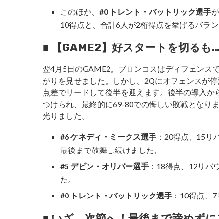
このほか、
#0 トレント・バットリック選手
が
10得点と、合計6人が2桁得点を挙げるバラ
■ 【GAME2】好スタートを切るも
翌4月5日のGAME2。ブロンコスはディフェンスで
がりを見せました。しかし、2Qにオフェンスが停滞
点差でリードして後半を迎えます。後半の導入から
つけられ、最終的に69-80での悔しい敗戦となり
光りました。
#6 ケネディ・ミークス選手
：20得点、15
最後まで鼓舞し続けました。
#5 デビン・オリバー選手
：18得点、12リ
た。
#0 トレント・バットリック選手
：10得点、
■ いざ、次節へ！最後まで諦めず