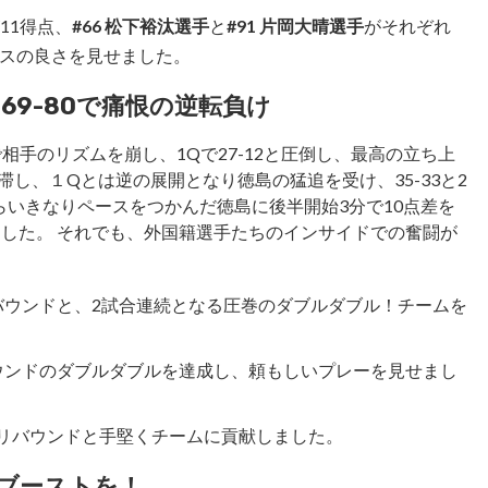
11得点、
#66 松下裕汰選手
と
#91 片岡大晴選手
がそれぞれ
ンスの良さを見せました。
…69-80で痛恨の逆転負け
相手のリズムを崩し、1Qで27-12と圧倒し、最高の立ち上
し、１Qとは逆の展開となり徳島の猛追を受け、35-33と2
いきなりペースをつかんだ徳島に後半開始3分で10点差を
ました。 それでも、外国籍選手たちのインサイドでの奮闘が
リバウンドと、2試合連続となる圧巻のダブルダブル！チームを
バウンドのダブルダブルを達成し、頼もしいプレーを見せまし
7リバウンドと手堅くチームに貢献しました。
にブーストを！