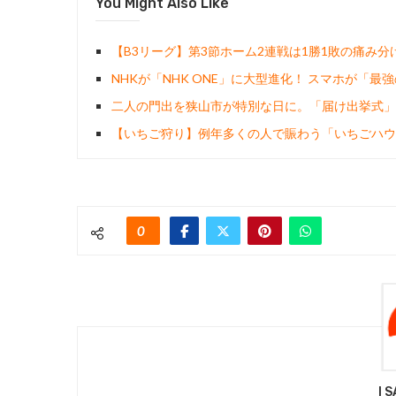
You Might Also Like
【B3リーグ】第3節ホーム2連戦は1勝1敗の痛み分
NHKが「NHK ONE」に大型進化！ スマホが「
二人の門出を狭山市が特別な日に。「届け出挙式」
【いちご狩り】例年多くの人で賑わう「いちごハウ
0
I 