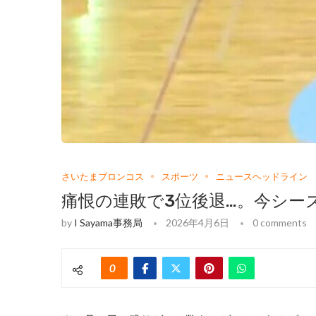
さいたまブロンコス
スポーツ
ニュースヘッドライン
痛恨の連敗で3位後退…。今シー
by
I Sayama事務局
2026年4月6日
0 comments
0