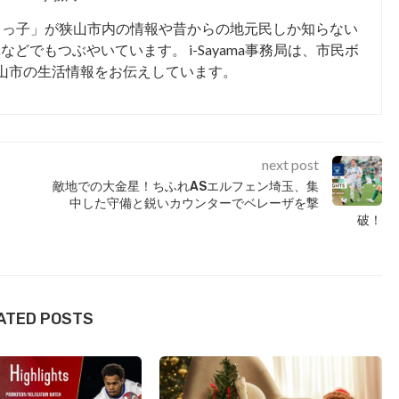
まっ子」が狭山市内の情報や昔からの地元民しか知らない
kなどでもつぶやいています。 i-Sayama事務局は、市民ボ
山市の生活情報をお伝えしています。
next post
敵地での大金星！ちふれASエルフェン埼玉、集
中した守備と鋭いカウンターでベレーザを撃
破！
ATED POSTS