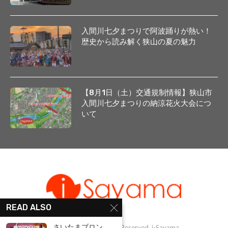
入間川七夕まつりで阿波踊りが熱い！
歴史から読み解く狭山の夏の魅力
【8月1日（土）交通規制情報】狭山市
入間川七夕まつりの納涼花火大会につ
いて
READ ALSO
さいたまブロン...
@1999-2025 - All Right Reserved. i-Sayama.