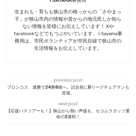
I SAYAMA事務局
生まれも・育ちも狭山市の根っからの「さやまっ
子」が狭山市内の情報や昔からの地元民しか知ら
ない情報を皆様にお伝えしています！ Xや
facebookなどでもつぶやいています。 i-Sayama事
務局は、市民ボランティアが市民目線で狭山市の
生活情報をお伝えしています。
previous post
ブロンコス、連勝で24勝8敗へ。試合前にBリーグチェアマンも
登場。
next post
【応援バスツアーも！】狭山から熱い声援を。セコムラガッツ運
命の2連戦！