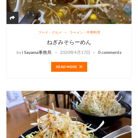
フード・グルメ
ラーメン・中華料理
ねぎみそらーめん
by
i Sayama事務局
2020年4月17日
0 comments
READ MORE