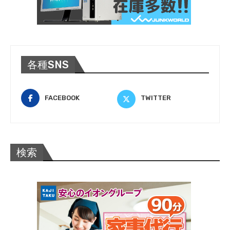
各種SNS
FACEBOOK
TWITTER
検索