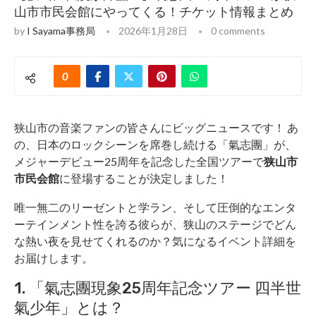
山市市民会館にやってくる！チケット情報まとめ
by
I Sayama事務局
2026年1月28日
0 comments
0
狭山市の音楽ファンの皆さんにビッグニュースです！ あ
の、日本のロックシーンを席巻し続ける「氣志團」が、
メジャーデビュー25周年を記念した全国ツアーで
狭山市
市民会館
に登場することが決定しました！
唯一無二のリーゼントと学ラン、そして圧倒的なエンタ
ーテインメント性を誇る彼らが、狭山のステージでどん
な熱い夜を見せてくれるのか？気になるイベント詳細を
お届けします。
1. 「氣志團現象25周年記念ツアー 四半世
氣少年」とは？