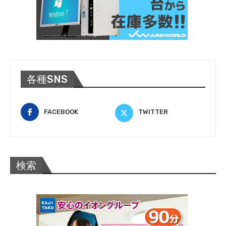
各種SNS
FACEBOOK
TWITTER
検索